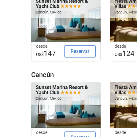
Sunset Marina Resort &
Fiesta Am
Yacht Club
Villas
Cancún, México
Cancún, Méxi
desde
desde
Reservar
147
124
US$
US$
Cancún
Sunset Marina Resort &
Fiesta Am
Yacht Club
Villas
Cancún, México
Cancún, Méxi
desde
desde