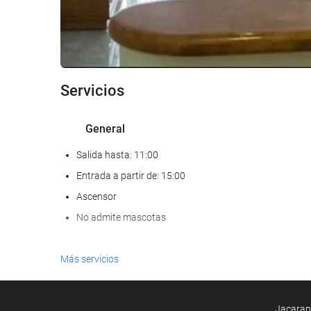
Servicios
General
Salida hasta: 11:00
Entrada a partir de: 15:00
Ascensor
No admite mascotas
Comida y bebida
Más servicios
Restaurante a la carta
Bar
Jacarand