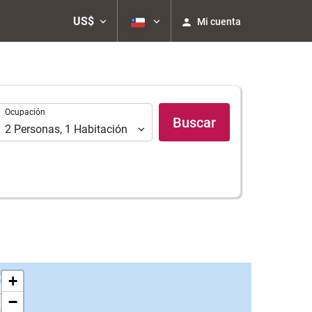
US$
Mi cuenta
Ocupación
Ocupación
Buscar
2
Personas
,
1
Habitación
+
−