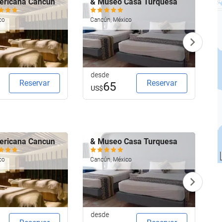
ericana Cancun
& Museo Casa Turquesa
G
R
co
Cancún, México
C
desde
d
Reservar
Reservar
65
US$
ericana Cancun
& Museo Casa Turquesa
G
R
co
Cancún, México
C
desde
d