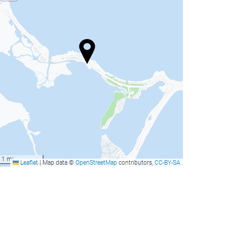
rand Hyatt Cancun Beach
Krystal Grand® Cancún -
esort
All Inclusive
ancún, México
Cancún, México
esde
desde
Reservar
Reservar
317
206
US$
US$
rand Hyatt Cancun Beach
Krystal Grand® Cancún -
esort
All Inclusive
1 mi
Leaflet
|
Map data ©
OpenStreetMap
contributors,
CC-BY-SA
ancún, México
Cancún, México
esde
desde