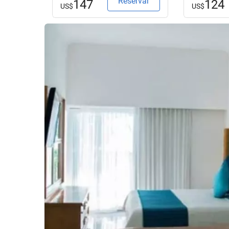
Reservar
147
124
US$
US$