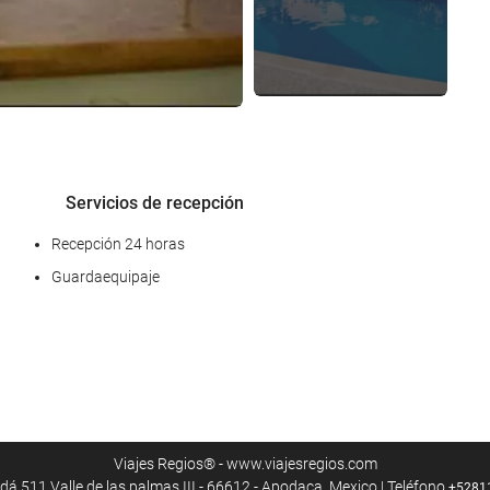
Servicios de recepción
Recepción 24 horas
Guardaequipaje
Piscina
Piscina
Viajes Regios® - www.viajesregios.com
á 511 Valle de las palmas III - 66612 - Apodaca, Mexico | Teléfono
+5281