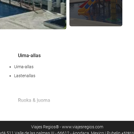
Uima-allas
Uima-allas
Lastenallas
Ruoka & juoma
À la carte -ravintola
Baari
Viajes Regios® - www.viajesregios.com
dá 511 Valle de las palmas III - 66612 - Apodaca, Mexico | Puhelin
+52811