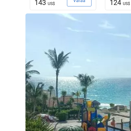
Varaa
143
124
US$
US$