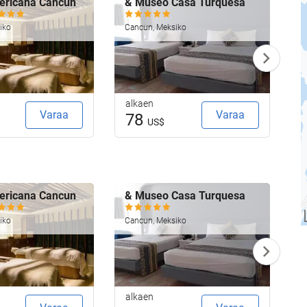
ericana Cancun
& Museo Casa Turquesa
G
R
iko
Cancun, Meksiko
C
alkaen
a
Varaa
Varaa
78
US$
ericana Cancun
& Museo Casa Turquesa
G
R
iko
Cancun, Meksiko
C
alkaen
a