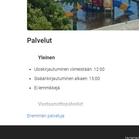
Palvelut
Yleinen
Uloskirjautuminen viimeistään: 12:00
Sisäänkirjautuminen alkaen: 15:00
Ei lemmikkejä
Vastaanottopalvelut
24h-vastaanotto
Enemmän palveluja
Matkatavarasäilytys
Jacaran