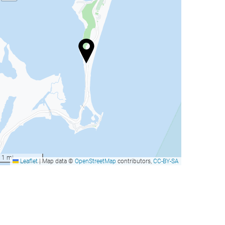
rand Hyatt Cancun Beach
Krystal Grand® Cancún -
esort
All Inclusive
ancun, Meksiko
Cancun, Meksiko
lkaen
alkaen
Varaa
Varaa
319
213
US$
US$
rand Hyatt Cancun Beach
Krystal Grand® Cancún -
esort
All Inclusive
1 mi
Leaflet
|
Map data ©
OpenStreetMap
contributors,
CC-BY-SA
ancun, Meksiko
Cancun, Meksiko
lkaen
alkaen