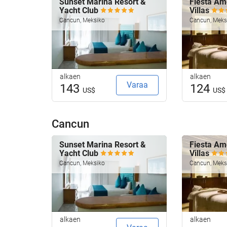
Sunset Marina Resort &
Fiesta Am
Yacht Club
Villas
Cancun, Meksiko
Cancun, Meks
alkaen
alkaen
Varaa
143
124
US$
US$
Cancun
Sunset Marina Resort &
Fiesta Am
Yacht Club
Villas
Cancun, Meksiko
Cancun, Meks
alkaen
alkaen