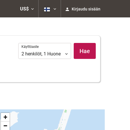
US$
Kirjaudu sisään
Käyttöaste
Käyttöaste
Hae
2
henkilöt
,
1
Huone
+
−