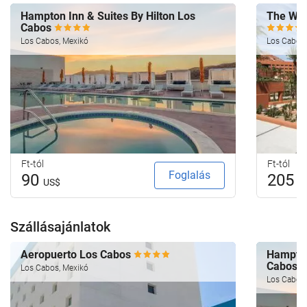
Hampton Inn & Suites By Hilton Los
The Wes
Cabos
Los Cabos, Mexikó
Los Cabos,
Ft-tól
Ft-tól
Foglalás
90
205
US$
U
Szállásajánlatok
Aeropuerto Los Cabos
Hampton
Cabos
Los Cabos, Mexikó
Los Cabos,