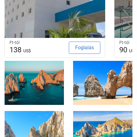
Ft-tól
Ft-tól
Foglalás
138
90
US$
US$