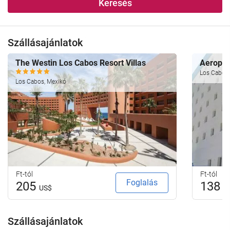
Keresés
Szállásajánlatok
The Westin Los Cabos Resort Villas
Aeropue
Los Cabos,
Los Cabos, Mexikó
Ft-tól
Ft-tól
Foglalás
205
138
US$
U
Szállásajánlatok