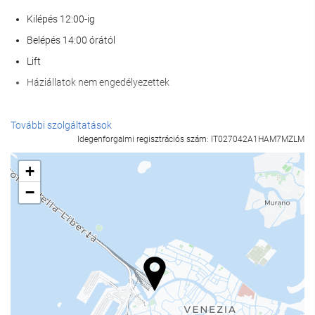
Kilépés 12:00-ig
Belépés 14:00 órától
Lift
Háziállatok nem engedélyezettek
Recepció szolgáltatások
További szolgáltatások
Idegenforgalmi regisztrációs szám: IT027042A1HAM7MZLM
24 órás recepció
poggyászmegőrzés
+
−
Étel és ital
À la carte étterem
Bár
Üzleti létesítmények
Business Center