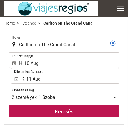
Home
Velence
Carlton on The Grand Canal
.
Hova
.
Érkezés napja
Kijelentkezés napja
Kihasználtság
Kihasználtság
2
személyek
,
1
Szoba
Keresés