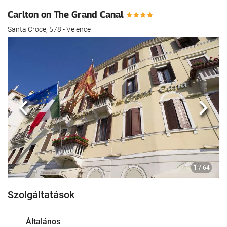
Carlton on The Grand Canal
Santa Croce, 578 - Velence
Előző
köve
1
/ 64
Szolgáltatások
Általános