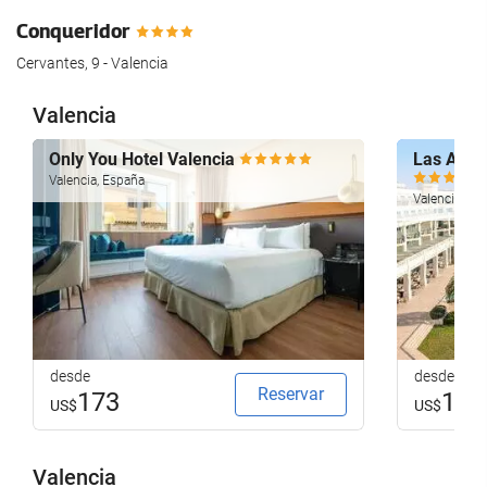
Conqueridor
Cervantes, 9 - Valencia
Valencia
Only You Hotel Valencia
Las Aren
Valencia, España
Valencia, Es
desde
desde
Reservar
173
179
US$
US$
Valencia