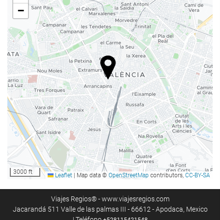
Bar
−
Cafetera en zonas comunes
Servicios de recepción
Recepción 24 horas
Guardaequipaje
Instalaciones de negocios
Centro de negocios
Acceso a Internet
Wifi gratis
3000 ft
Leaflet
|
Map data ©
OpenStreetMap
contributors,
CC-BY-SA
Servicio de limpieza
Viajes Regios® - www.viajesregios.com
Jacarandá 511 Valle de las palmas III - 66612 - Apodaca, Mexico
Servicio de lavandería
| Teléfono
+528115421548