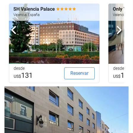
SH Valencia Palace
Only You
Valencia, España
Valencia, Es
Anterior
Sigui
desde
desde
Reservar
131
173
US$
US$