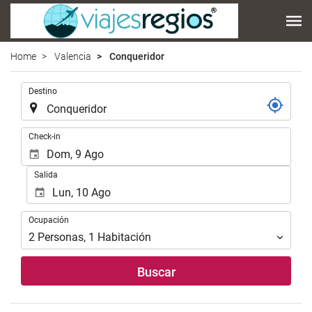
Home
Valencia
Conqueridor
.
Destino
.
Check-in
Salida
Ocupación
Ocupación
2
Personas
,
1
Habitación
Buscar