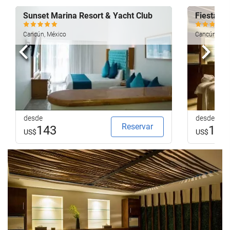
Sunset Marina Resort & Yacht Club
Fiesta Am
Cancún, México
Cancún, Méx
Anterior
Sigui
desde
desde
Reservar
143
124
US$
US$