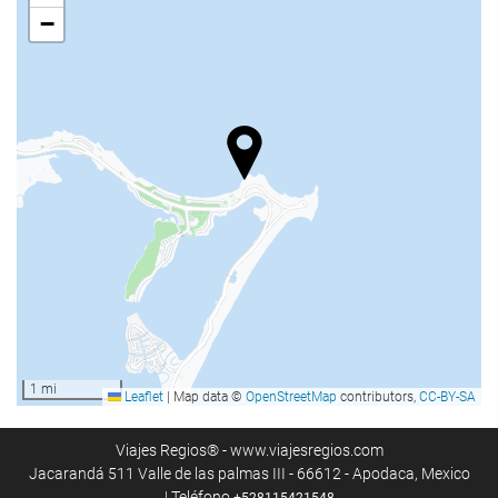
Habitaciones No fumadores
−
Hotel no fumadores
No admite mascotas
Ocio y familias
Club infantil
Zona infantil
Sala de juegos
Préstamo de material de juegos
Servicio de animación
Espectáculos
Karaoke
1 mi
Leaflet
|
Map data ©
OpenStreetMap
contributors,
CC-BY-SA
Juegos de mesa
Viajes Regios® - www.viajesregios.com
Bienestar
Jacarandá 511 Valle de las palmas III - 66612 - Apodaca, Mexico
| Teléfono
+528115421548