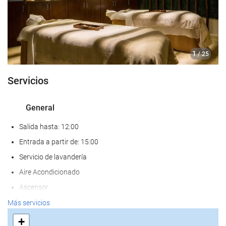
1
/ 25
Servicios
General
Salida hasta: 12:00
Entrada a partir de: 15:00
Servicio de lavandería
Aire Acondicionado
Ascensor
Frente a la playa
Más servicios
AAdaptado para personas con movilidad reducida
+