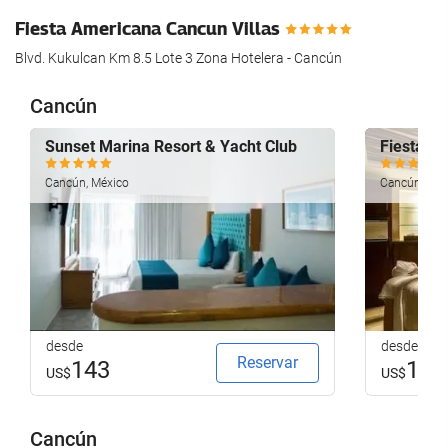
Fiesta Americana Cancun Villas
Blvd. Kukulcan Km 8.5 Lote 3 Zona Hotelera - Cancún
Cancún
Sunset Marina Resort & Yacht Club
Fiesta Am
Cancún, México
Cancún, Méx
desde
desde
Reservar
143
124
US$
US$
Cancún