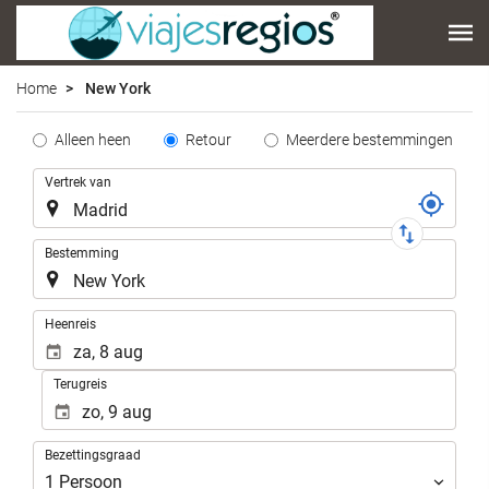
Home
New York
Tipo
Alleen heen
Retour
Meerdere bestemmingen
de
Reis
Vertrek van
Trayecto
Bestemming
.
Heenreis
Terugreis
Bezettingsgraad
Bezettingsgraad
1
Persoon