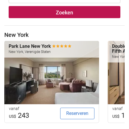
Zoeken
New York
Park Lane New York
Doublet
Fifth A
New York, Verenigde Staten
New York, 
vanaf
vanaf
Reserveren
243
13
US$
US$