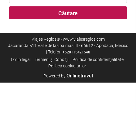
Căutare
Viajes Regios® - www.viajesregios.com
Jacarandá 511 Valle de las palmas III - 66612 - Apodaca, Mexico
| Telefon
+528115421548
Ordin legal
Termeni şi Condiţii
Política de confidenţialitate
Politica cookie-urilor
Onlinetravel
Powered by