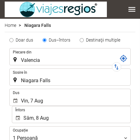
Home
Niagara Falls
Tipo
Doar dus
Dus–întors
Destinaţii multiple
de
Traseu
Plecare din
Trayecto
Sosire în
.
Dus
Întors
Ocupație
Ocupație
1
Persoană