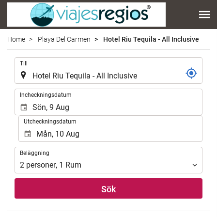
Home
Playa Del Carmen
Hotel Riu Tequila - All Inclusive
.
Till
.
Incheckningsdatum
Utcheckningsdatum
Beläggning
Beläggning
2
personer
,
1
Rum
Sök