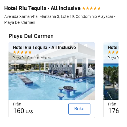
Hotel Riu Tequila - All Inclusive
Avenida Xaman-ha, Manzana 3, Lote 19, Condominio Playacar -
Playa Del Carmen
Playa Del Carmen
Hotel Riu Tequila - All Inclusive
Hotel Riu
Playa Del Carmen, Mexiko
Playa Del Ca
Från
Från
Boka
160
176
US$
US