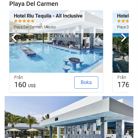
Playa Del Carmen
Hotel Riu Tequila - All Inclusive
Hotel Riu
Playa Del Carmen, Mexiko
Playa Del Ca
Föregående
Nästa
Från
Från
Boka
160
176
US$
US