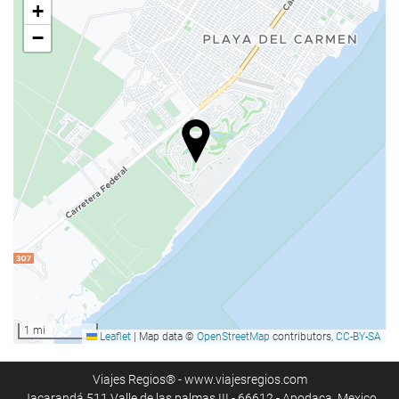
Husdjur ej tillåtna
+
−
Hälsa
Pool
Poolbar
Strandstolar eller solsängar
Solparasoll
Spa
Bastu
Massage
Skönhetsbehandlingar
gym
Grupplektioner
1 mi
Leaflet
|
Map data ©
OpenStreetMap
contributors,
CC-BY-SA
Receptionstjänster
Viajes Regios® - www.viajesregios.com
Jacarandá 511 Valle de las palmas III - 66612 - Apodaca, Mexico