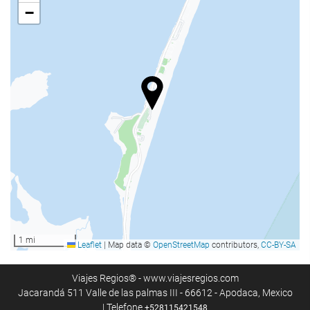
Proibido fumar em todo o hotel
−
Zona de fumadores
Não admite animais
Bem-estar
Tobogã
Praia privativa
Cadeiras/espreguiçadeiras de praia
Guarda-sol
Spa
Vestiários do ginásio/spa
Massagem
1 mi
Leaflet
|
Map data ©
OpenStreetMap
contributors,
CC-BY-SA
Academia
Viajes Regios® - www.viajesregios.com
Alimentação e bebidas
Jacarandá 511 Valle de las palmas III - 66612 - Apodaca, Mexico
| Telefone
+528115421548