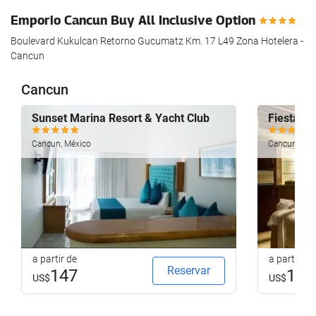
Emporio Cancun Buy All Inclusive Option
Boulevard Kukulcan Retorno Gucumatz Km. 17 L49 Zona Hotelera -
Cancun
Cancun
Sunset Marina Resort & Yacht Club
Fiesta Am
Cancun, México
Cancun, Méx
a partir de
a partir de
Reservar
147
124
US$
US$