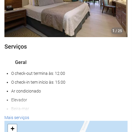
1
/ 25
Serviços
Geral
O check-out termina às: 12:00
O check-in tem início às: 15:00
Ar condicionado
Elevador
Beira-mar
Acesso para deficientes fisicos
Mais serviços
Quartos para não fumantes
+