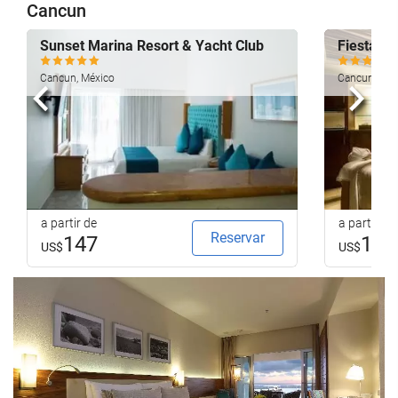
Cancun
Sunset Marina Resort & Yacht Club
Fiesta Am
Cancun, México
Cancun, Méx
Anterior
Segui
a partir de
a partir de
Reservar
147
124
US$
US$