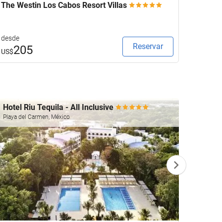
The Westin Los Cabos Resort Villas
Royal 
desde
desde
Reservar
205
1
US$
US$
Hotel Riu Tequila - All Inclusive
The R
Playa del Carmen, México
Playa d