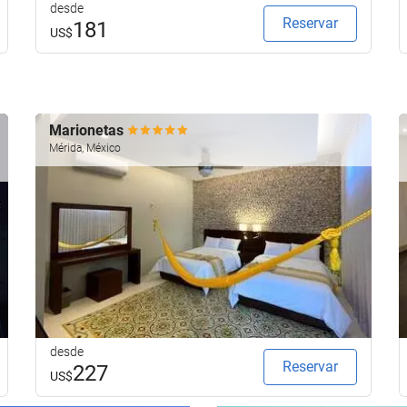
desde
Reservar
181
US$
Marionetas
Mérida, México
desde
Reservar
227
US$