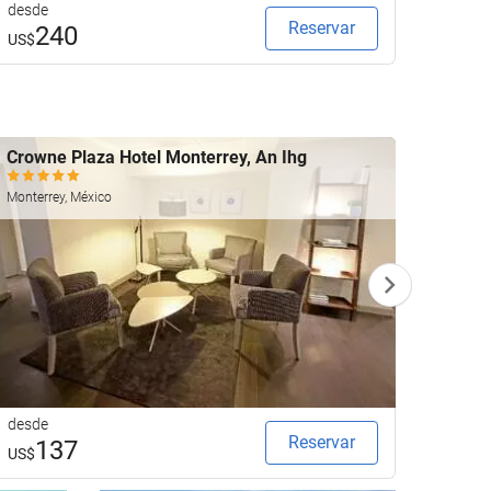
desde
desde
Reservar
240
1
US$
US$
Crowne Plaza Hotel Monterrey, An Ihg
Fiest
Cancún,
Monterrey, México
desde
1
US$
desde
Reservar
137
US$