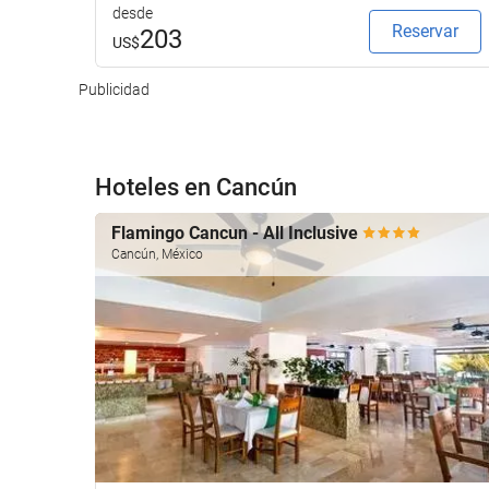
desde
Reservar
203
US$
Publicidad
Hoteles en Cancún
Flamingo Cancun - All Inclusive
Cancún, México