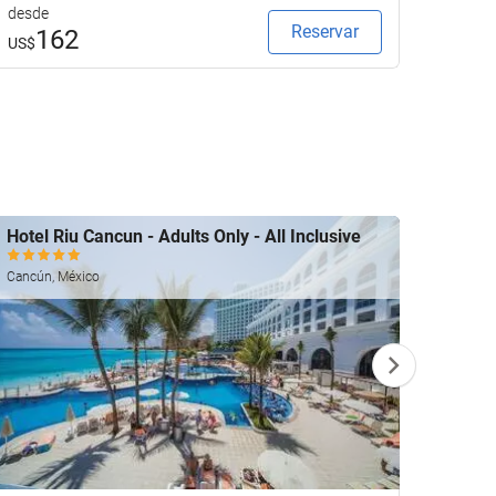
desde
desde
Reservar
162
1
US$
US$
Hotel Riu Cancun - Adults Only - All Inclusive
Grand
Cancún,
Cancún, México