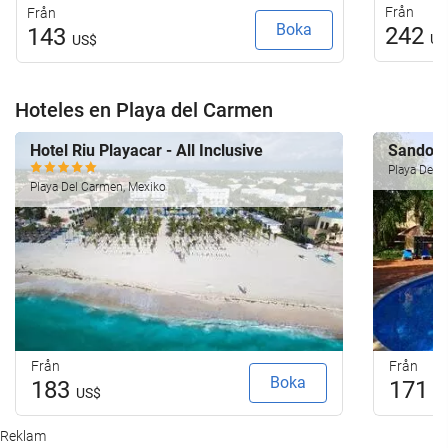
Från
Från
Boka
242
143
US
US$
Hoteles en Playa del Carmen
Hotel Riu Playacar - All Inclusive
Sandos P
Playa Del 
Playa Del Carmen, Mexiko
Från
Från
Boka
183
171
US$
U
Reklam