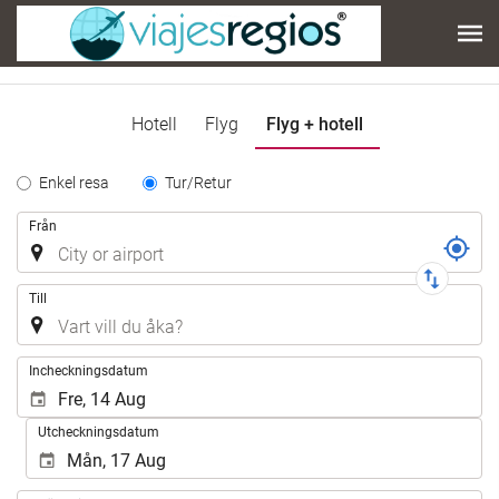
Hotell
Flyg
Flyg + hotell
Tipo
Enkel resa
Tur/Retur
de
Resa
Från
Trayecto
Till
.
Incheckningsdatum
Utcheckningsdatum