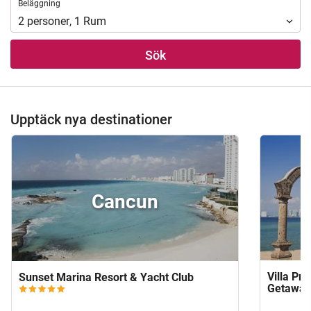
Beläggning
Beläggning
2
personer
,
1
Rum
Sök
Upptäck nya destinationer
Cancun
Villa Pr
Sunset Marina Resort & Yacht Club
Getaway