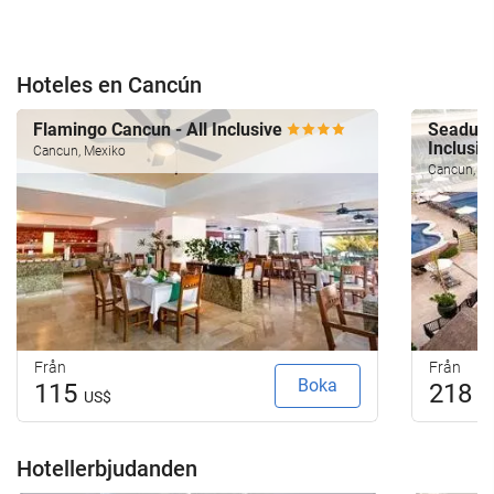
Hoteles en Cancún
Flamingo Cancun - All Inclusive
Seadust
Inclusi
Cancun, Mexiko
Cancun, M
Från
Från
Boka
115
218
US$
U
Hotellerbjudanden