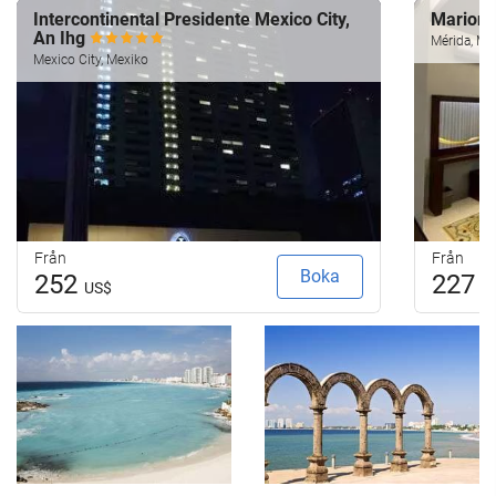
Intercontinental Presidente Mexico City,
Marion
An Ihg
Mérida, Me
Mexico City, Mexiko
Från
Från
Boka
252
227
US$
U