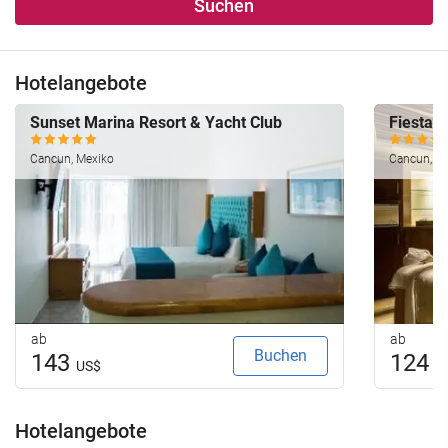
Suchen
Hotelangebote
Sunset Marina Resort & Yacht Club
Fiesta 
Cancun, Mexiko
Cancun, M
ab
ab
Buchen
143
124
US$
U
Hotelangebote