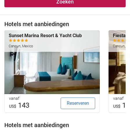
Zoeken
Hotels met aanbiedingen
Sunset Marina Resort & Yacht Club
Fiesta 
Cancun, Mexico
Cancun, M
vanaf
vanaf
Reserveren
143
12
US$
US$
Hotels met aanbiedingen