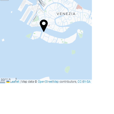
apadopoli Venezia
Ca' Vendramin Zago
gallery Collection
enecia, Italia
Venecia, Italia
esde
desde
Reservar
Reservar
199
150
US$
US$
Amadeus
Carlton on The Grand
Canal
enecia, Italia
3000 ft
Leaflet
|
Map data ©
OpenStreetMap
contributors,
CC-BY-SA
Venecia, Italia
esde
desde