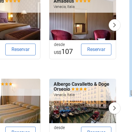
nti
Amadeus
P
M
Venecia, Italia
V
desde
d
Reservar
Reservar
107
US$
Albergo Cavalletto & Doge
Orseolo
V
Venecia, Italia
desde
d