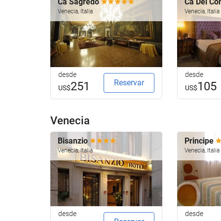
Ca Sagredo
Ca Dei Co
Venecia, Italia
Venecia, Italia
desde
desde
Reservar
251
105
US$
US$
Venecia
Bisanzio
Principe
Venecia, Italia
Venecia, Italia
desde
desde