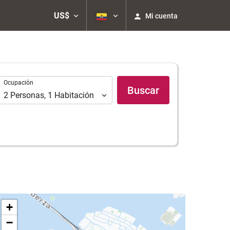
US$
Mi cuenta
Ocupación
Ocupación
Buscar
2
Personas
,
1
Habitación
+
−