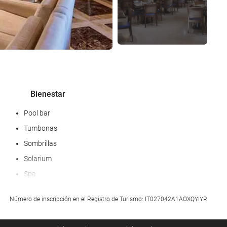
Bienestar
Pool bar
Tumbonas
Sombrillas
Solarium
Spa
Bañera de hidromasaje
Número de inscripción en el Registro de Turismo: IT027042A1AOXQYIYR
Hammam
Sauna