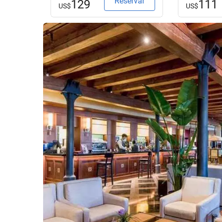
Reservar
129
111
US$
US$