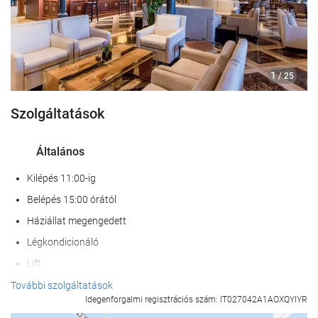
1
/ 25
Szolgáltatások
Általános
Kilépés 11:00-ig
Belépés 15:00 órától
Háziállat megengedett
Légkondicionáló
Lift
Mozgáskorlátozott személyek belépésére alkalmas
További szolgáltatások
Idegenforgalmi regisztrációs szám: IT027042A1AOXQYIYR
Nem dohányzó szobák