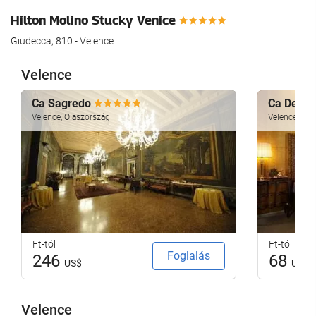
Hilton Molino Stucky Venice
Giudecca, 810 - Velence
Velence
Ca Sagredo
Ca Dei Co
Velence, Olaszország
Velence, Ola
Ft-tól
Ft-tól
Foglalás
246
68
US$
US$
Velence