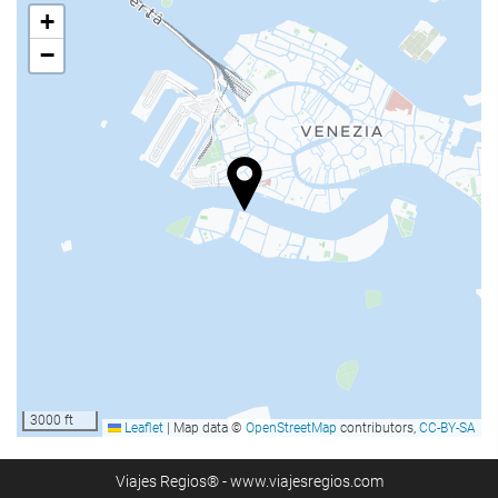
+
Wellness
−
medencebár
napozóágyak vagy székek
napernyők
Szolárium
Spa
pezsgőfürdő | masszázsmedence
törökfürdő | gőzfürdő
Szauna
Masszázs
Fodrászat
Konditerem
3000 ft
Leaflet
|
Map data ©
OpenStreetMap
contributors,
CC-BY-SA
Csoportos órák
Viajes Regios® - www.viajesregios.com