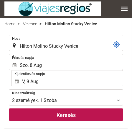
Home
Velence
Hilton Molino Stucky Venice
.
Hova
.
Érkezés napja
Kijelentkezés napja
Kihasználtság
Kihasználtság
2
személyek
,
1
Szoba
Keresés