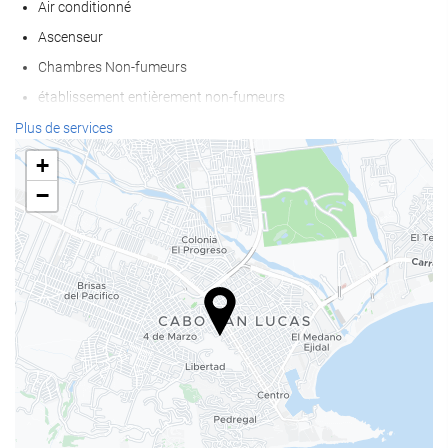
Air conditionné
Ascenseur
Chambres Non-fumeurs
établissement entièrement non-fumeurs
Plus de services
Internet
+
Wifi
−
Wi-Fi disponible dans tous les espaces
Wi-Fi gratuit
Internet
Piscine
Piscine extérieure
Bien-être