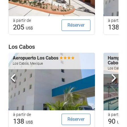
à partir de
à partir de
Réserver
205
138
US$
US
Los Cabos
Aeropuerto Los Cabos
Hampton I
Cabos
Los Cabos, Mexique
Los Cabos, 
Précédent
Suiva
à partir de
à partir de
Réserver
138
90
US$
US$