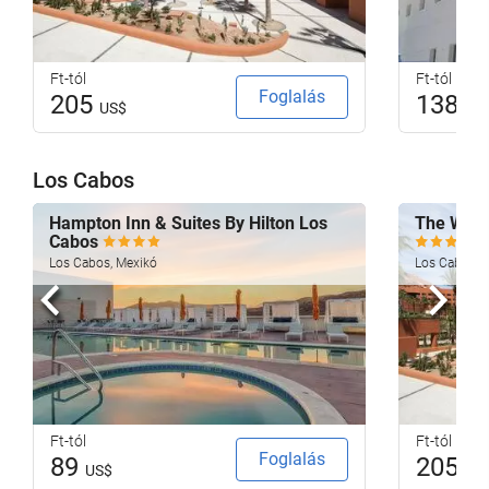
Ft-tól
Ft-tól
Foglalás
205
138
US$
US
Los Cabos
Hampton Inn & Suites By Hilton Los
The Westi
Cabos
Los Cabos, Mexikó
Los Cabos, 
Előző
köve
Ft-tól
Ft-tól
Foglalás
89
205
US$
US