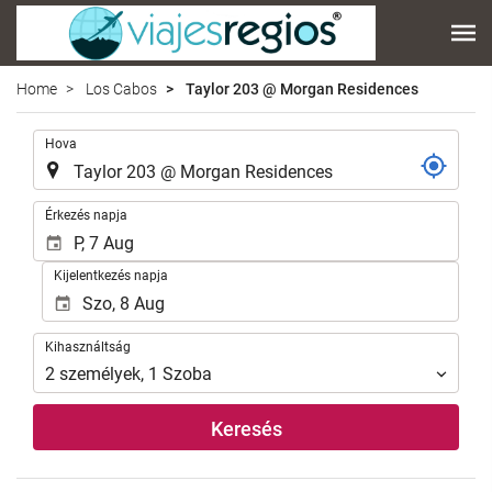
Home
Los Cabos
Taylor 203 @ Morgan Residences
.
Hova
.
Érkezés napja
Kijelentkezés napja
Kihasználtság
Kihasználtság
2
személyek
,
1
Szoba
Keresés