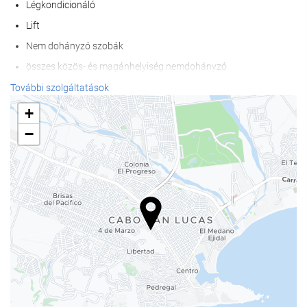
Légkondicionáló
Lift
Nem dohányzó szobák
összes közös- és magánhelyiség nemdohányzó
További szolgáltatások
Internet
+
Wifi
−
Wi-Fi az épület egész területén elérhető
Ingyenes Wi-Fi
Internet
Medence
szabadtéri medence
Wellness