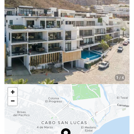
1
/ 4
+
−