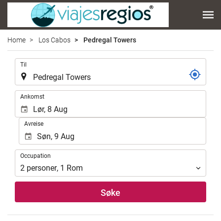
Home
Los Cabos
Pedregal Towers
.
Til
.
Ankomst
Avreise
Occupation
Occupation
2
personer
,
1
Rom
Søke