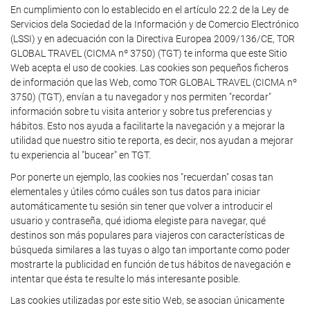
En cumplimiento con lo establecido en el artículo 22.2 de la Ley de
Servicios dela Sociedad de la Información y de Comercio Electrónico
(LSSI) y en adecuación con la Directiva Europea 2009/136/CE, TOR
GLOBAL TRAVEL (CICMA nº 3750) (TGT) te informa que este Sitio
Web acepta el uso de cookies. Las cookies son pequeños ficheros
de información que las Web, como TOR GLOBAL TRAVEL (CICMA nº
3750) (TGT), envían a tu navegador y nos permiten "recordar"
información sobre tu visita anterior y sobre tus preferencias y
hábitos. Esto nos ayuda a facilitarte la navegación y a mejorar la
utilidad que nuestro sitio te reporta, es decir, nos ayudan a mejorar
tu experiencia al "bucear" en TGT.
Por ponerte un ejemplo, las cookies nos "recuerdan" cosas tan
elementales y útiles cómo cuáles son tus datos para iniciar
automáticamente tu sesión sin tener que volver a introducir el
usuario y contraseña, qué idioma elegiste para navegar, qué
destinos son más populares para viajeros con características de
búsqueda similares a las tuyas o algo tan importante como poder
mostrarte la publicidad en función de tus hábitos de navegación e
intentar que ésta te resulte lo más interesante posible.
Las cookies utilizadas por este sitio Web, se asocian únicamente