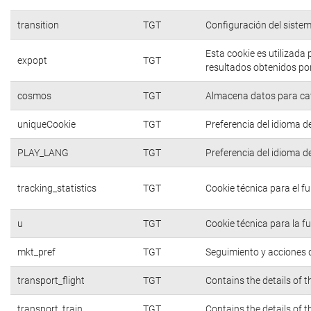
transition
TGT
Configuración del siste
Esta cookie es utilizada
expopt
TGT
resultados obtenidos por
cosmos
TGT
Almacena datos para cate
uniqueCookie
TGT
Preferencia del idioma d
PLAY_LANG
TGT
Preferencia del idioma d
tracking_statistics
TGT
Cookie técnica para el f
u
TGT
Cookie técnica para la f
mkt_pref
TGT
Seguimiento y acciones d
transport_flight
TGT
Contains the details of 
transport_train
TGT
Contains the details of 