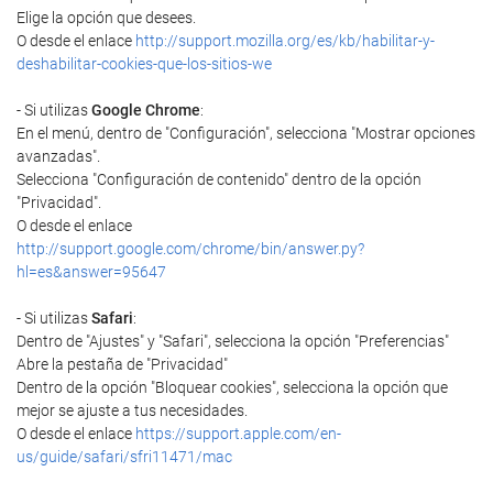
Elige la opción que desees.
O desde el enlace
http://support.mozilla.org/es/kb/habilitar-y-
deshabilitar-cookies-que-los-sitios-we
- Si utilizas
Google Chrome
:
En el menú, dentro de "Configuración", selecciona "Mostrar opciones
avanzadas".
Selecciona "Configuración de contenido" dentro de la opción
"Privacidad".
O desde el enlace
http://support.google.com/chrome/bin/answer.py?
hl=es&answer=95647
- Si utilizas
Safari
:
Dentro de "Ajustes" y "Safari", selecciona la opción "Preferencias"
Abre la pestaña de "Privacidad"
Dentro de la opción "Bloquear cookies", selecciona la opción que
mejor se ajuste a tus necesidades.
O desde el enlace
https://support.apple.com/en-
us/guide/safari/sfri11471/mac