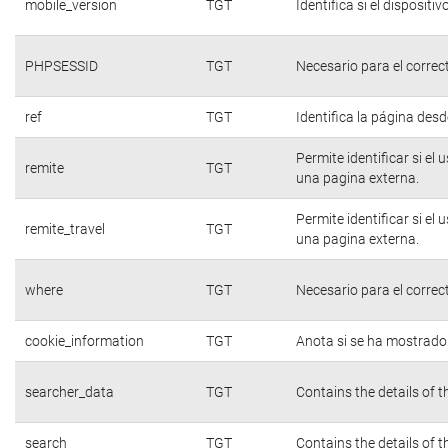
mobile_version
TGT
Identifica si el dispositiv
PHPSESSID
TGT
Necesario para el correc
ref
TGT
Identifica la página desde
Permite identificar si el
remite
TGT
una pagina externa.
Permite identificar si el
remite_travel
TGT
una pagina externa.
where
TGT
Necesario para el correc
cookie_information
TGT
Anota si se ha mostrado e
searcher_data
TGT
Contains the details of 
search
TGT
Contains the details of 