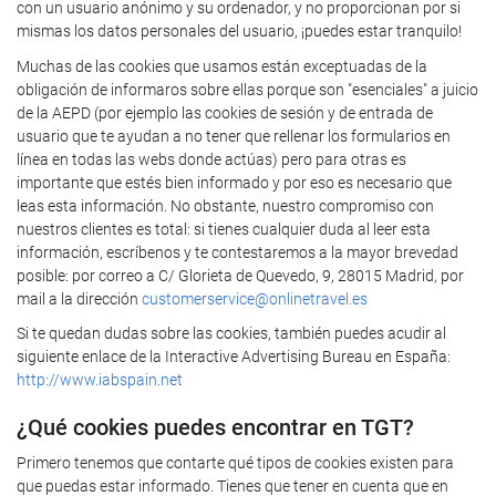
con un usuario anónimo y su ordenador, y no proporcionan por si
mismas los datos personales del usuario, ¡puedes estar tranquilo!
Muchas de las cookies que usamos están exceptuadas de la
obligación de informaros sobre ellas porque son "esenciales" a juicio
de la AEPD (por ejemplo las cookies de sesión y de entrada de
usuario que te ayudan a no tener que rellenar los formularios en
línea en todas las webs donde actúas) pero para otras es
importante que estés bien informado y por eso es necesario que
leas esta información. No obstante, nuestro compromiso con
nuestros clientes es total: si tienes cualquier duda al leer esta
información, escríbenos y te contestaremos a la mayor brevedad
posible: por correo a C/ Glorieta de Quevedo, 9, 28015 Madrid, por
mail a la dirección
customerservice@onlinetravel.es
Si te quedan dudas sobre las cookies, también puedes acudir al
siguiente enlace de la Interactive Advertising Bureau en España:
http://www.iabspain.net
¿Qué cookies puedes encontrar en TGT?
Primero tenemos que contarte qué tipos de cookies existen para
que puedas estar informado. Tienes que tener en cuenta que en