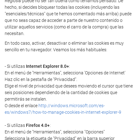
Regios® puede no ser tan buena como teníamos pensado. De
hecho, si decides bloquear todas las cookies (incluyendo las
"esenciales/técnicas" que te hemos comentado más arriba) puede
que no seas capaz de acceder a parte de nuestro contenido o
utilizar aquellos servicios (como el carro de la compra) que las
necesitan.
En todo caso, activar, desactivar o eliminar las cookies es muy
sencillo en tu navegador. Veamos los más habituales:
- Si utilizas
Internet Explorer 8.0+
:
En el menú de "Herramientas", selecciona 'Opciones de Internet'
Haz clic en la pestaña de "Privacidad".
Elige el nivel de privacidad que desees moviendo el cursor que tiene
seis posiciones dependiendo de la cantidad de cookies que
permitirás se instalen.
O desde el enlace
http://windows.microsoft.com/es-
es/windows7/how-to-manage-cookies-in-internet-explorer-9
- Si utilizas
Firefox 4.0+
:
En el menú de "Herramientas", selecciona "Opciones"
Selecciona la etiqueta de "Privacidad" en la barra superior