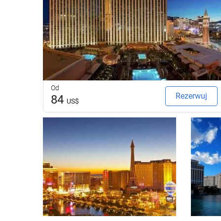
Od
Rezerwuj
84
US$