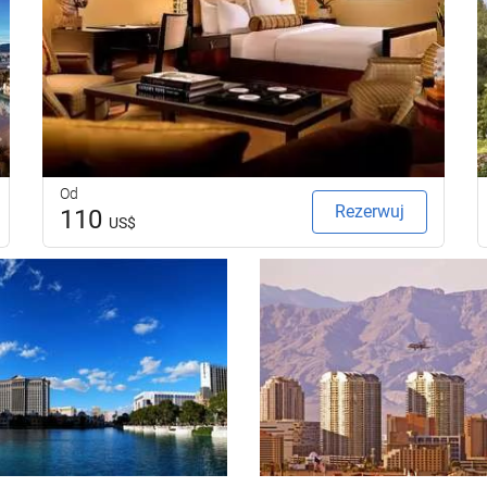
Od
Rezerwuj
110
US$