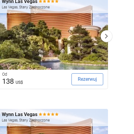
Wynn Las Vegas
Four 
Las Vegas, Stany Zjednoczone
Las Veg
Od
Od
Rezerwuj
138
23
US$
Wynn Las Vegas
Four 
Las Vegas, Stany Zjednoczone
Las Veg