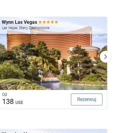
Wynn Las Vegas
Four 
Las Vegas, Stany Zjednoczone
Las Veg
Od
Od
Rezerwuj
138
23
US$