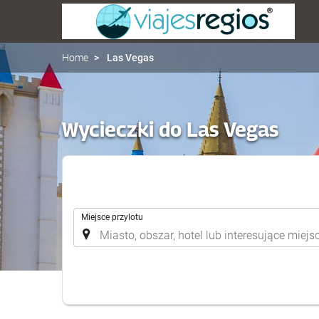
Home
Las Vegas
Wycieczki do Las Vegas
.
Miejsce przylotu