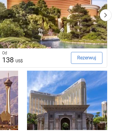
Od
Od
Rezerwuj
138
23
US$