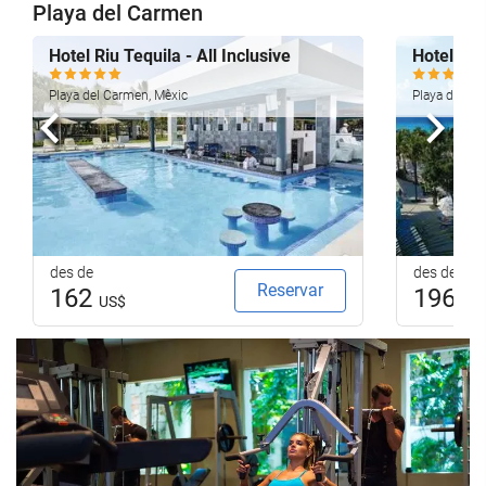
Playa del Carmen
Hotel Riu Tequila - All Inclusive
Hotel Riu
Playa del Carmen, Mèxic
Playa del Ca
Anterior
Segü
des de
des de
Reservar
162
196
US$
US