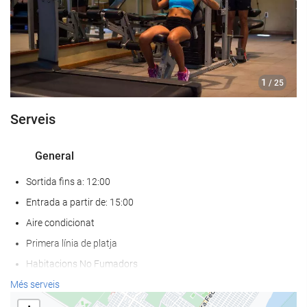
1
/ 25
Serveis
General
Sortida fins a: 12:00
Entrada a partir de: 15:00
Aire condicionat
Primera línia de platja
Habitacions No Fumadors
Prohibit fumar a tot l'establiment
Més serveis
No admet mascotes