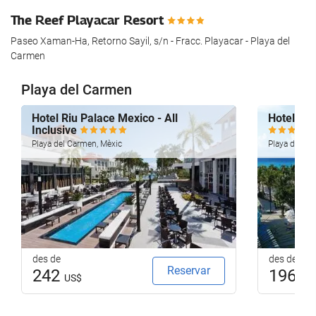
The Reef Playacar Resort
Paseo Xaman-Ha, Retorno Sayil, s/n - Fracc. Playacar - Playa del
Carmen
Playa del Carmen
Hotel Riu Palace Mexico - All
Hotel Riu
Inclusive
Playa del Carmen, Mèxic
Playa del Ca
des de
des de
Reservar
242
196
US$
US