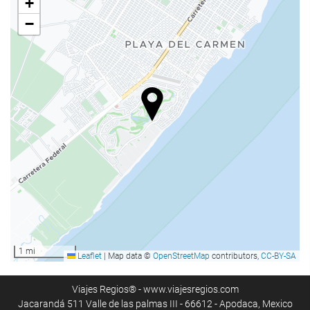
+
−
Activitats
Accés a la platja
Esports Aquàtics
Pesca
Tennis
Lloguer de material esportiu
Tennis de taula
Golf
Bitllar
Ciclisme
1 mi
Leaflet
|
Map data ©
OpenStreetMap
contributors,
CC-BY-SA
Benestar
Bar a la piscina
Viajes Regios® - www.viajesregios.com
Jacarandá 511 Valle de las palmas III - 66612 - Apodaca, Mexico
Para-sols