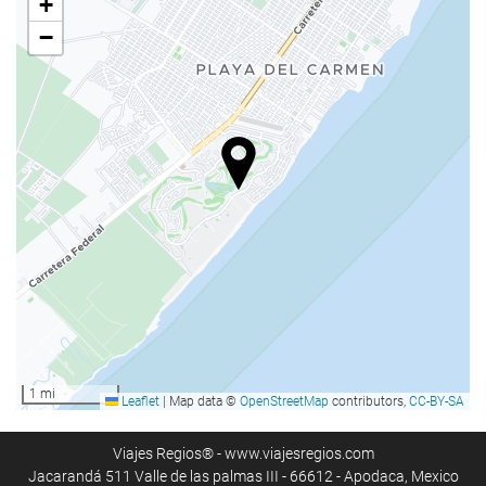
+
−
ActivitÄÅ£i
Acces la plajă
Sporturi acvatice
Pescuit
Tennis
Închiriere echipament sportiv
Ping pong
Golf
Biliard
ciclism
1 mi
Leaflet
|
Map data ©
OpenStreetMap
contributors,
CC-BY-SA
SPA
bar la piscină
Viajes Regios® - www.viajesregios.com
Jacarandá 511 Valle de las palmas III - 66612 - Apodaca, Mexico
umbrele de plajă