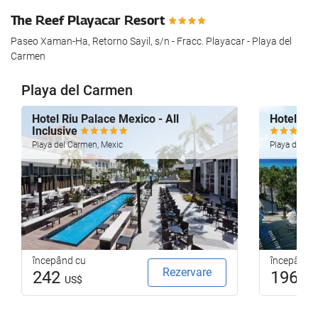
The Reef Playacar Resort
Paseo Xaman-Ha, Retorno Sayil, s/n - Fracc. Playacar - Playa del
Carmen
Playa del Carmen
Hotel Riu Palace Mexico - All
Hotel Riu
Inclusive
Playa del Carmen, Mexic
Playa del Ca
începând cu
începând 
Rezervare
242
196
US$
US