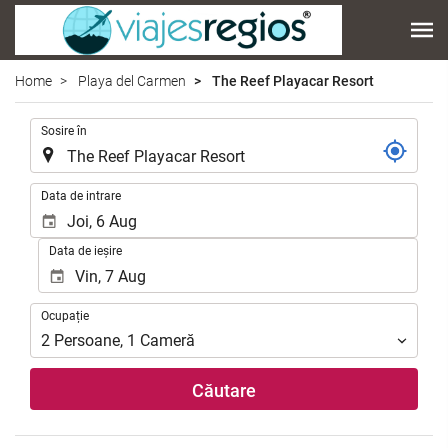
Home
Playa del Carmen
The Reef Playacar Resort
.
Sosire în
.
Data de intrare
Data de ieșire
Ocupație
Ocupație
2
Persoane
,
1
Cameră
Căutare