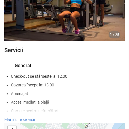
1
/ 25
Servicii
General
Check-out se sfârșește la: 12:00
Cazarea începe la: 15:00
Amenajat
Acces imediat la plajă
Camere pentru nefumători
fumatul interzis în toate spaţiile publice şi private
Mai multe servicii
Nu sunt permise animale de companie