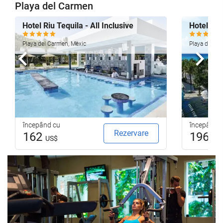
Playa del Carmen
Hotel Riu Tequila - All Inclusive
Hotel Riu
Playa del Carmen, Mexic
Playa del Ca
Anterioară
Urmă
începând cu
începând 
Rezervare
162
196
US$
US