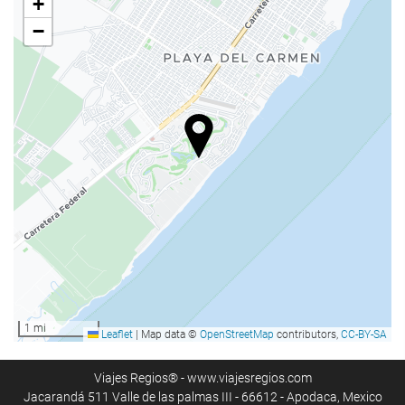
+
−
Actividades
Acceso a la playa
Deportes acuáticos
Pesca
Pista de tenis
Alquiler de material deportivo
Ping pong
Campo de golf en la cercanía
Billar
Rutas de ciclismo
1 mi
Leaflet
|
Map data ©
OpenStreetMap
contributors,
CC-BY-SA
Bienestar
Pool bar
Viajes Regios® - www.viajesregios.com
Jacarandá 511 Valle de las palmas III - 66612 - Apodaca, Mexico
Sombrillas