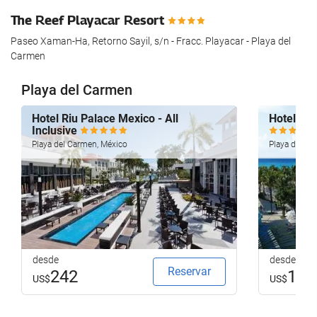
The Reef Playacar Resort
Paseo Xaman-Ha, Retorno Sayil, s/n - Fracc. Playacar - Playa del
Carmen
Playa del Carmen
Hotel Riu Palace Mexico - All
Hotel Riu
Inclusive
Playa del Carmen, México
Playa del Ca
desde
desde
Reservar
242
196
US$
US$