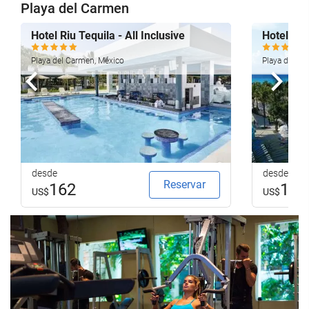
Playa del Carmen
Hotel Riu Tequila - All Inclusive
Hotel Riu
Playa del Carmen, México
Playa del Ca
Anterior
Sigui
desde
desde
Reservar
162
196
US$
US$