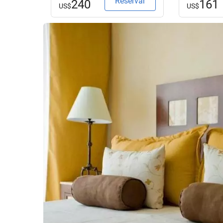
Reservar
240
161
US$
US$