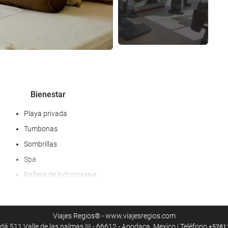
Bienestar
Playa privada
Tumbonas
Sombrillas
Spa
Bañera de hidromasaje
Sauna
Baño de vapor
Viajes Regios® - www.viajesregios.com
Vestidores del gimnasio/spa
á 511 Valle de las palmas III - 66612 - Apodaca, Mexico | Teléfono
+5281