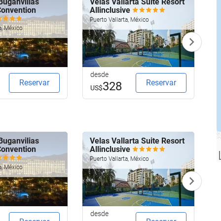
Buganvilias
Velas Vallarta Suite Resort
M
Convention
Allinclusive
I
Puerto Vallarta, México
P
a, México
desde
d
Reservar
Reservar
328
US$
Buganvilias
Velas Vallarta Suite Resort
M
Convention
Allinclusive
I
Puerto Vallarta, México
P
a, México
desde
d