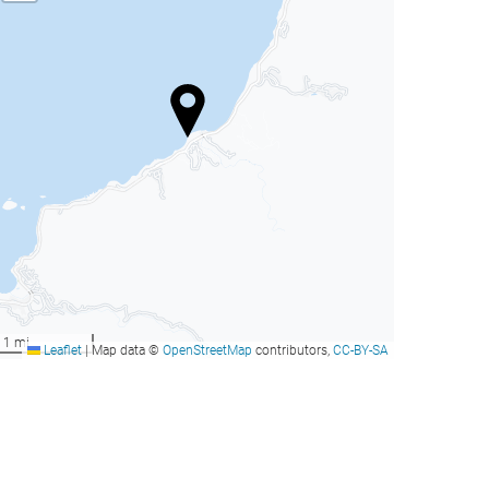
eliá Puerto Vallarta – All
Barceló Puerto Vallarta -
nclusive
All Inclusive
uerto Vallarta, México
Puerto Vallarta, México
esde
desde
Reservar
Reservar
216
179
US$
US$
eliá Puerto Vallarta – All
Barceló Puerto Vallarta -
nclusive
All Inclusive
1 mi
Leaflet
|
Map data ©
OpenStreetMap
contributors,
CC-BY-SA
uerto Vallarta, México
Puerto Vallarta, México
esde
desde