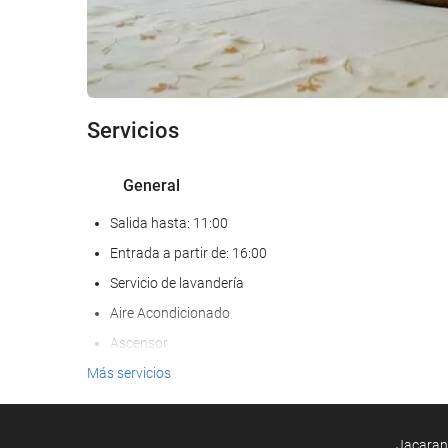
Servicios
General
Salida hasta: 11:00
Entrada a partir de: 16:00
Servicio de lavandería
Aire Acondicionado
Ascensor
Frente a la playa
Más servicios
Adaptado para personas con movilidad reducida
Habitaciones No fumadores
Jacarand