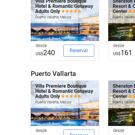
Villa Premiere Boutique
Sheraton 
Hotel & Romantic Getaway
Resort & 
Adults Only
Center
Puerto Vallarta, México
Puerto Vallart
desde
desde
Reservar
240
161
US$
US$
Puerto Vallarta
Villa Premiere Boutique
Sheraton 
Hotel & Romantic Getaway
Resort & 
Adults Only
Center
Puerto Vallarta, México
Puerto Vallart
desde
desde