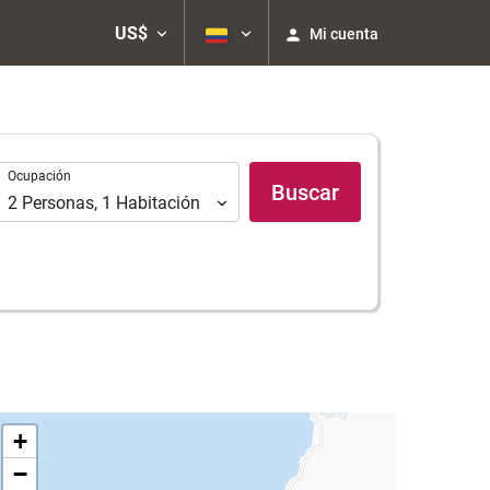
US$
Mi cuenta
Ocupación
Ocupación
Buscar
2
Personas
,
1
Habitación
+
−