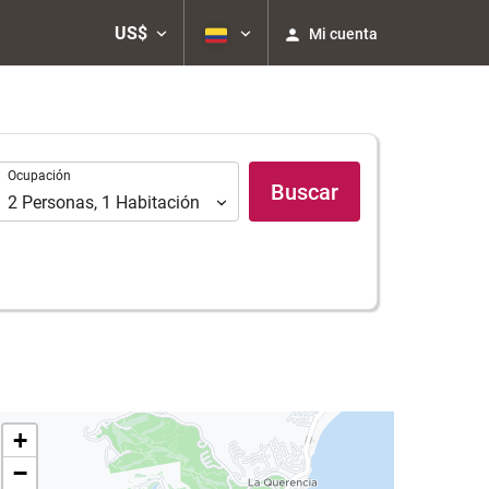
US$
Mi cuenta
Ocupación
Ocupación
Buscar
2
Personas
,
1
Habitación
+
−