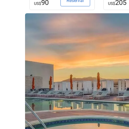
Reservar
90
205
US$
US$