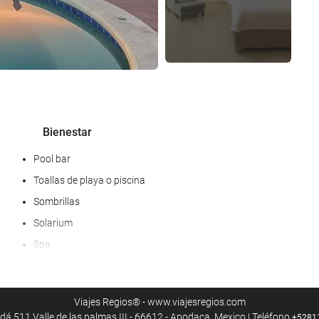
Bienestar
Pool bar
Toallas de playa o piscina
Sombrillas
Solarium
Spa
Bañera de hidromasaje
Servicio de masaje
Viajes Regios® - www.viajesregios.com
Servicio de peluquería
á 511 Valle de las palmas III - 66612 - Apodaca, Mexico | Teléfono
+5281