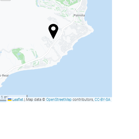
he Westin Los Cabos
Aeropuerto Los Cabos
esort Villas
os Cabos, México
Los Cabos, México
esde
desde
Reservar
Reservar
205
138
US$
US$
ampton Inn & Suites By
The Westin Los Cabos
ilton Los Cabos
Resort Villas
1 mi
Leaflet
|
Map data ©
OpenStreetMap
contributors,
CC-BY-SA
os Cabos, México
Los Cabos, México
esde
desde