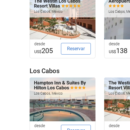
The Westin Los Cabos
Aeropuert
Resort Villas
Los Cabos, México
Los Cabos, M
desde
desde
Reservar
205
138
US$
US$
Los Cabos
Hampton Inn & Suites By
The Westi
Hilton Los Cabos
Resort Vil
Los Cabos, México
Los Cabos, M
desde
desde