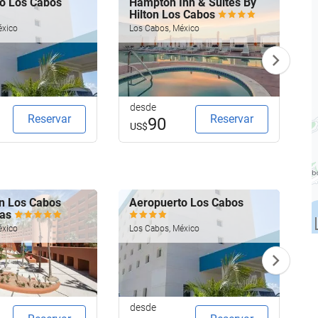
o Los Cabos
Hampton Inn & Suites By
T
Hilton Los Cabos
R
éxico
Los Cabos, México
L
desde
d
Reservar
Reservar
90
US$
n Los Cabos
Aeropuerto Los Cabos
H
las
H
éxico
Los Cabos, México
L
desde
d