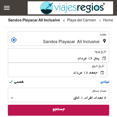
Sandos Playacar All Inclusive
Playa del Carmen
Home
.
مقصد
.
تاریخ ورود
تاریخ خروج
ميلادى
شمسى
تعداد
تعداد مسافر
مسافر
2
تعداد افراد 
,
1
اتاق
جستجو