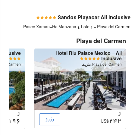
Sandos Playacar All Inclusive
Paseo Xaman-Ha Manzana 1, Lote 1 - Playa del Carmen
Playa del Carmen
 Inclusive
Hotel Riu Palace Mexico - All
Inclusive
Playa del Carmen, مکزیک
Playa del Carmen,
از
از
رزرو
196
242
US$
US$