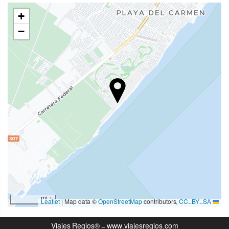
دسترسی افراد با محدودیت‌های حرکتی
+
اتاق‌های غیرسیگاری‌ها
−
منطقه سیگار کشیدن
حیوانات خانگی مجاز نیست
بهداشت و سلامتی
Pool Bar
Waterslide
Private Beach Area
حوله مخصوص ساحل یا استخر
صندلیهای حمام آفتاب
چترهای آفتابی
سولاریوم
1 mi
|
Map data ©
OpenStreetMap
contributors,
CC-BY-SA
Leaflet
اسپا
Viajes Regios® - www.viajesregios.com