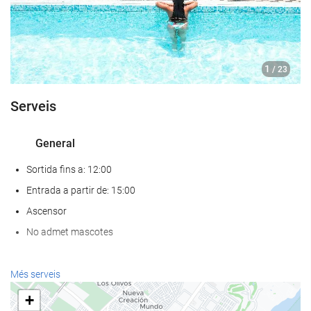
1
/ 23
Serveis
General
Sortida fins a: 12:00
Entrada a partir de: 15:00
Ascensor
No admet mascotes
Benestar
Més serveis
Spa
+