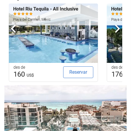
Hotel Riu Tequila - All Inclusive
Hotel Riu
Playa del Carmen, Mèxic
Playa del Ca
Anterior
Segü
des de
des de
Reservar
160
176
US$
US