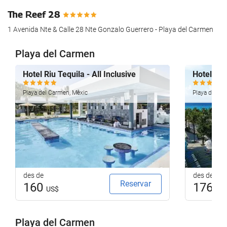
The Reef 28
1 Avenida Nte & Calle 28 Nte Gonzalo Guerrero - Playa del Carmen
Playa del Carmen
Hotel Riu Tequila - All Inclusive
Hotel Riu
Playa del Carmen, Mèxic
Playa del Ca
des de
des de
Reservar
160
176
US$
US
Playa del Carmen