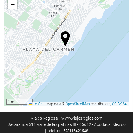
Hammam o bany turc
−
Sauna
Gimnàs
Serveis de recepci?
Recepció 24 hores
Guardaequipatges
Menjar i beguda
Restaurant a la carta
Bar
1 mi
Leaflet
|
Map data ©
OpenStreetMap
contributors,
CC-BY-SA
Piscina
Piscina
Viajes Regios® - www.viajesregios.com
Jacarandá 511 Valle de las palmas III - 66612 - Apodaca, Mexico
| Telèfon
+528115421548