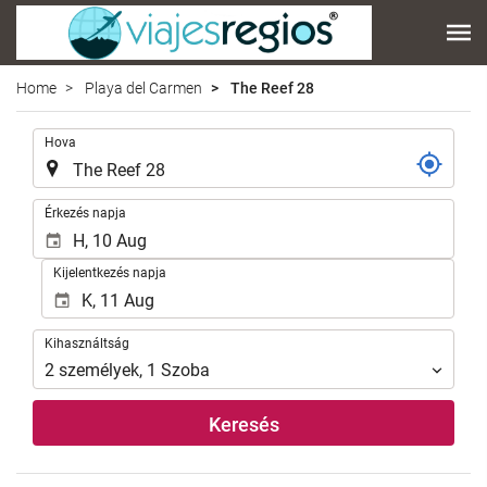
Home
Playa del Carmen
The Reef 28
.
Hova
.
Érkezés napja
Kijelentkezés napja
Kihasználtság
Kihasználtság
2
személyek
,
1
Szoba
Keresés