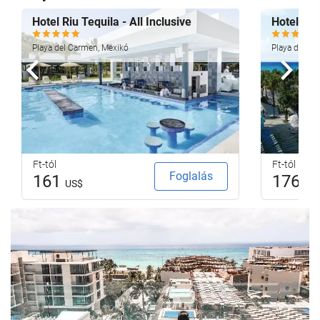
Hotel Riu Tequila - All Inclusive
Hotel Riu
Playa del Carmen, Mexikó
Playa del Ca
Előző
köve
Ft-tól
Ft-tól
Foglalás
161
176
US$
US