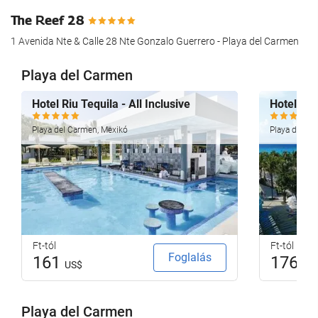
The Reef 28
1 Avenida Nte & Calle 28 Nte Gonzalo Guerrero - Playa del Carmen
Playa del Carmen
Hotel Riu Tequila - All Inclusive
Hotel Riu
Playa del Carmen, Mexikó
Playa del Ca
Ft-tól
Ft-tól
Foglalás
161
176
US$
US
Playa del Carmen