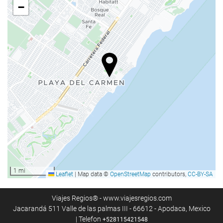
törökfürdő | gőzfürdő
−
Szauna
Konditerem
Recepció szolgáltatások
24 órás recepció
poggyászmegőrzés
Étel és ital
À la carte étterem
Bár
1 mi
Leaflet
|
Map data ©
OpenStreetMap
contributors,
CC-BY-SA
Medence
Medence
Viajes Regios® - www.viajesregios.com
Jacarandá 511 Valle de las palmas III - 66612 - Apodaca, Mexico
| Telefon
+528115421548