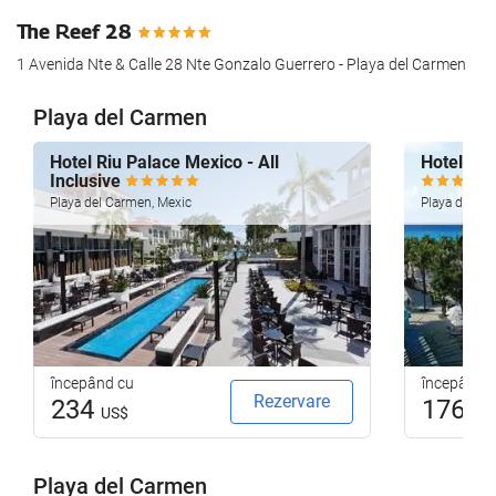
The Reef 28
1 Avenida Nte & Calle 28 Nte Gonzalo Guerrero - Playa del Carmen
Playa del Carmen
Hotel Riu Palace Mexico - All
Hotel Riu
Inclusive
Playa del Carmen, Mexic
Playa del Ca
începând cu
începând 
Rezervare
234
176
US$
US
Playa del Carmen