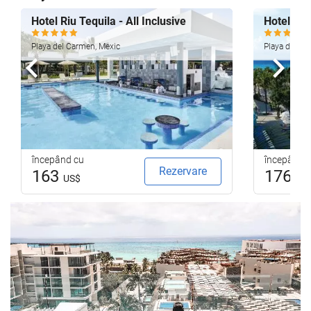
Hotel Riu Tequila - All Inclusive
Hotel Riu
Playa del Carmen, Mexic
Playa del Ca
Anterioară
Urmă
începând cu
începând 
Rezervare
163
176
US$
US