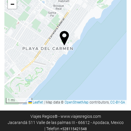
baie turcească/baie de aburi
−
Saună
Sală de fitness
Servicii de primire
recepţie deschisă nonstop
cameră de bagaje
Mâncare și băuturi
Restaurant à la carte
Bar
1 mi
Leaflet
|
Map data ©
OpenStreetMap
contributors,
CC-BY-SA
Piscină
Piscină
Viajes Regios® - www.viajesregios.com
Jacarandá 511 Valle de las palmas III - 66612 - Apodaca, Mexico
| Telefon
+528115421548