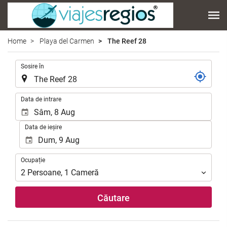
Home
Playa del Carmen
The Reef 28
.
Sosire în
.
Data de intrare
Data de ieșire
Ocupație
Ocupație
2
Persoane
,
1
Cameră
Căutare