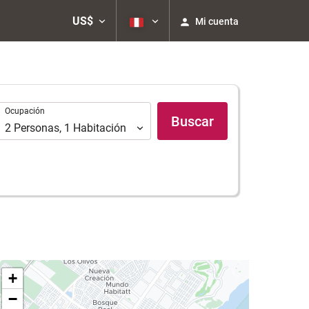
US$
Mi cuenta
Ocupación
Ocupación
Buscar
2
Personas
,
1
Habitación
+
−