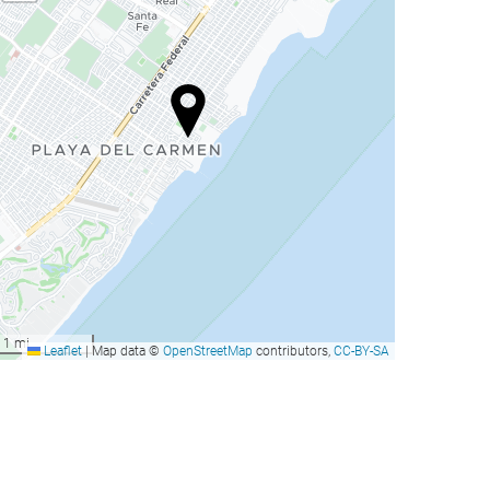
1 mi
Leaflet
|
Map data ©
OpenStreetMap
contributors,
CC-BY-SA