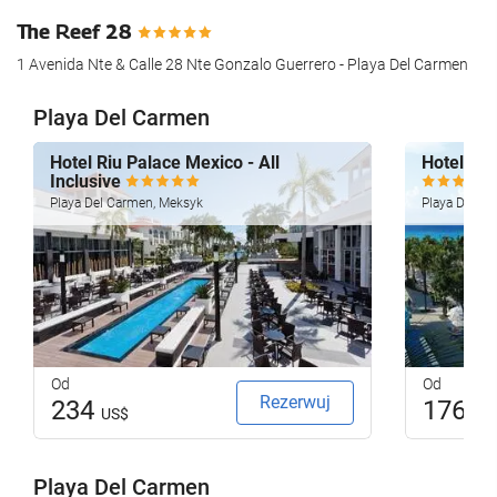
The Reef 28
1 Avenida Nte & Calle 28 Nte Gonzalo Guerrero - Playa Del Carmen
Playa Del Carmen
Hotel Riu Palace Mexico - All
Hotel Riu
Inclusive
Playa Del Carmen, Meksyk
Playa Del C
Od
Od
Rezerwuj
234
176
US$
US
Playa Del Carmen