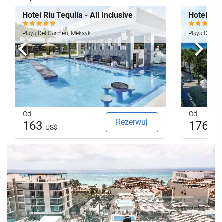
Hotel Riu Tequila - All Inclusive
Hotel Riu
Playa Del Carmen, Meksyk
Playa Del C
Poprzedni
Nast
Od
Od
Rezerwuj
163
176
US$
US