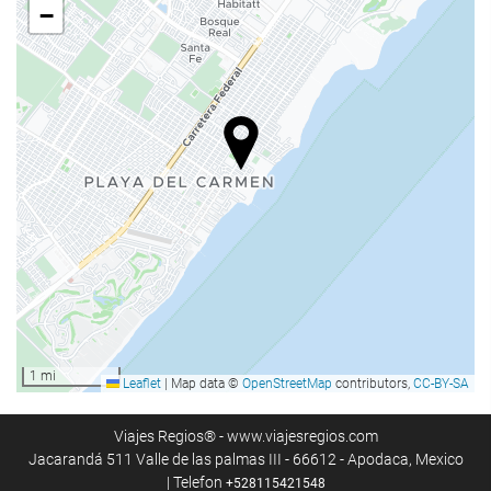
łaźnia turecka/parowa
−
Sauna
Sala gimnastyczna
Recepcja
całodobowa recepcja
przechowalnia bagażu
Posiłki i napoje
Restauracja à la carte
Bar
1 mi
Leaflet
|
Map data ©
OpenStreetMap
contributors,
CC-BY-SA
Basen
Basen
Viajes Regios® - www.viajesregios.com
Jacarandá 511 Valle de las palmas III - 66612 - Apodaca, Mexico
| Telefon
+528115421548