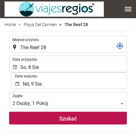
Home
Playa Del Carmen
The Reef 28
.
Miejsce przylotu
.
Data przyjazdu
Data wyjazdu
Zajęte
Zajęte
2
Osoby
,
1
Pokój
Szukać