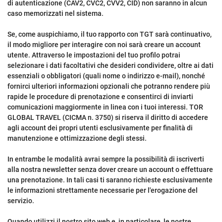
di autenticazione (CAV2, CVC2, CVV2, CID) non saranno in alcun
caso memorizzati nel sistema.
Se, come auspichiamo, il tuo rapporto con TGT sarà continuativo,
il modo migliore per interagire con noi sarà creare un account
utente. Attraverso le impostazioni del tuo profilo potrai
selezionare i dati facoltativi che desideri condividere, oltre ai dati
essenziali o obbligatori (quali nome o indirizzo e-mail), nonché
fornirci ulteriori informazioni opzionali che potranno rendere più
rapide le procedure di prenotazione e consentirci di inviarti
comunicazioni maggiormente in linea con i tuoi interessi. TOR
GLOBAL TRAVEL (CICMA n. 3750) si riserva il diritto di accedere
agli account dei propri utenti esclusivamente per finalità di
manutenzione e ottimizzazione degli stessi.
In entrambe le modalità avrai sempre la possibilità di iscriverti
alla nostra newsletter senza dover creare un account o effettuare
una prenotazione. In tali casi ti saranno richieste esclusivamente
le informazioni strettamente necessarie per l'erogazione del
servizio.
Quando utilizzi il nostro sito web e, in particolare, le nostre